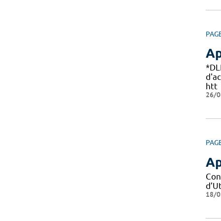
PAG
Ap
*DL
d'a
htt
26/0
PAG
Ap
Con
d’Ut
18/0