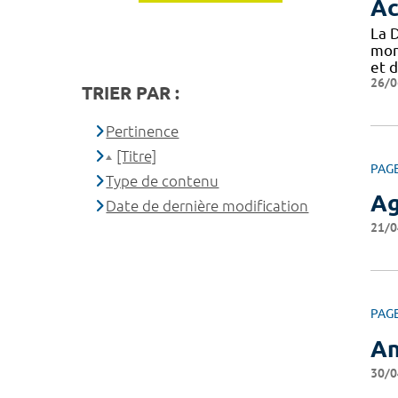
Ac
La 
mon
et d
26/0
TRIER PAR :
Pertinence
[Titre]
PAG
Type de contenu
Ag
Date de dernière modification
21/0
PAG
An
30/0