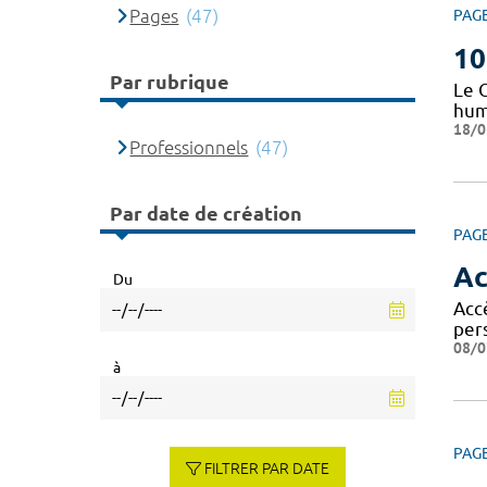
Pages
(47)
PAG
10
Par rubrique
Le 
huma
18/0
Professionnels
(47)
Par date de création
PAG
Ac
Du
Accè
per
08/0
à
PAG
FILTRER PAR DATE