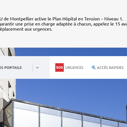
 de Montpellier active le Plan Hôpital en Tension – Niveau 1.
arantir une prise en charge adaptée à chacun, appelez le 15 av
déplacement aux urgences.
URGENCES
ACCÈS RAPIDES
ES PORTAILS