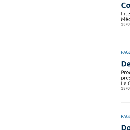
Co
Int
Méd
18/0
PAG
De
Pro
pre
Le 
18/0
PAG
Do