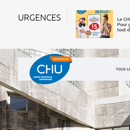
URGENCES
Le CHU
Pour g
tout 
TOUS L