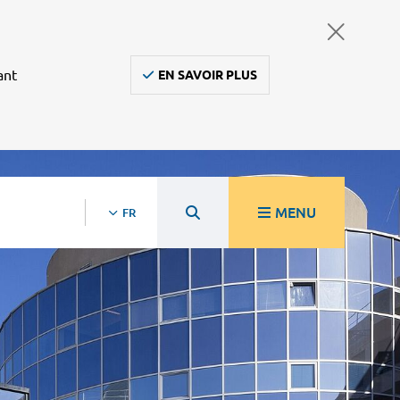
ant
EN SAVOIR PLUS
MENU
FR