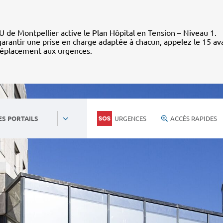
 de Montpellier active le Plan Hôpital en Tension – Niveau 1.
arantir une prise en charge adaptée à chacun, appelez le 15 av
déplacement aux urgences.
URGENCES
ACCÈS RAPIDES
ES PORTAILS