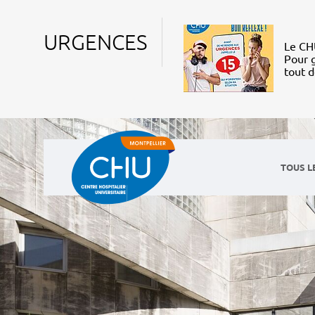
URGENCES
Le CHU
Pour g
tout 
TOUS L