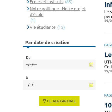
Ecoles et instituts
(85)
In
Notre politique - Notre projet
Le 
d'école
per
(1)
19/0
Vie étudiante
(15)
Par date de création
PAG
Le
Du
UTN 
Cor
19/0
à
PAG
FILTRER PAR DATE
10