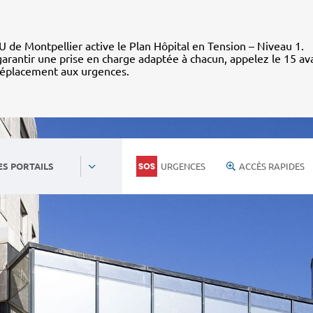
 de Montpellier active le Plan Hôpital en Tension – Niveau 1.
arantir une prise en charge adaptée à chacun, appelez le 15 av
déplacement aux urgences.
URGENCES
ACCÈS RAPIDES
ES PORTAILS