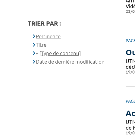
Affi
Vid
22/0
TRIER PAR :
Pertinence
PAG
Titre
Ou
[Type de contenu]
UTN 
Date de dernière modification
décl
19/0
PAG
Ac
UTN
de M
19/0