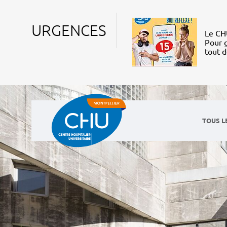
URGENCES
Le CHU
Pour g
tout 
TOUS L