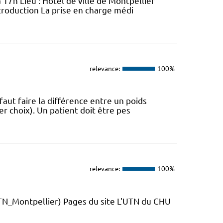
 17h Lieu : Hôtel de ville de Montpellier
troduction La prise en charge médi
relevance:
100%
 faut faire la différence entre un poids
r choix). Un patient doit être pes
relevance:
100%
_Montpellier) Pages du site L'UTN du CHU