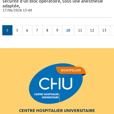
sécurité d'un bloc opératoire, sous une anesthésie
adaptée,
17/06/2026 13:48
5
6
7
8
9
10
11
12
13
CENTRE HOSPITALIER UNIVERSITAIRE