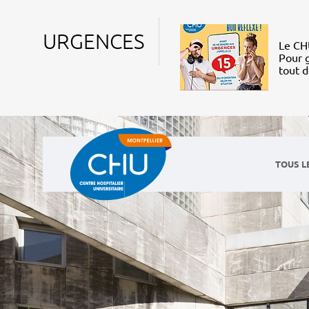
URGENCES
Le CHU
Pour g
tout 
TOUS L