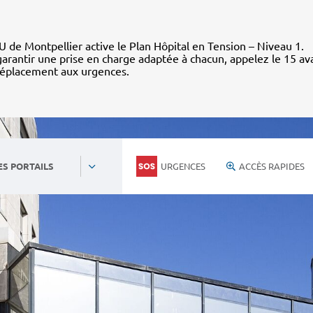
 de Montpellier active le Plan Hôpital en Tension – Niveau 1.
arantir une prise en charge adaptée à chacun, appelez le 15 av
déplacement aux urgences.
URGENCES
ACCÈS RAPIDES
ES PORTAILS