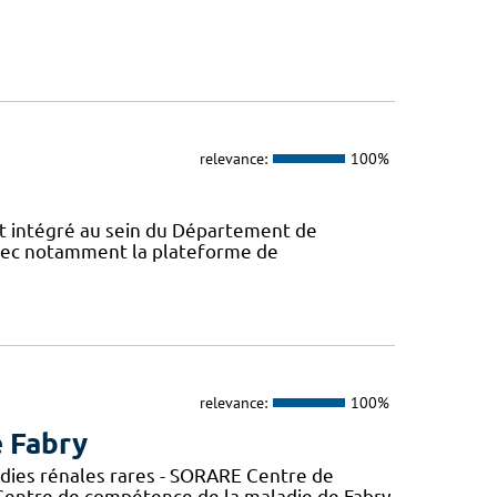
relevance:
100%
 intégré au sein du Département de
avec notamment la plateforme de
relevance:
100%
e Fabry
adies rénales rares - SORARE Centre de
entre de compétence de la maladie de Fabry