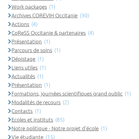
Work packages
(1)
Archives COREVIH Occitanie
(30)
Actions
(4)
CoReSS Occitanie & partenaires
(4)
Présentation
(1)
Parcours de soins
(1)
Dépistage
(1)
Liens utiles
(1)
Actualités
(1)
Présentation
(1)
Formations, journées scientifiques grand public
(1)
Modalités de recours
(2)
Contacts
(1)
Ecoles et instituts
(85)
Notre politique - Notre projet d'école
(1)
Vie étudiante
(15)