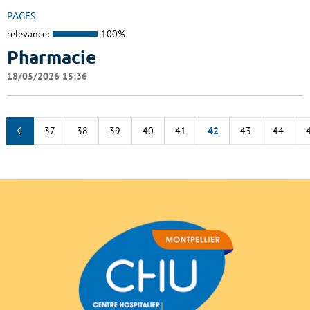
PAGES
relevance:
100%
Pharmacie
18/05/2026 15:36
37
38
39
40
41
42
43
44