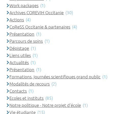
Work packages
(1)
Archives COREVIH Occitanie
(30)
Actions
(4)
CoReSS Occitanie & partenaires
(4)
Présentation
(1)
Parcours de soins
(1)
Dépistage
(1)
Liens utiles
(1)
Actualités
(1)
Présentation
(1)
Formations, journées scientifiques grand public
(1)
Modalités de recours
(2)
Contacts
(1)
Ecoles et instituts
(85)
Notre politique - Notre projet d'école
(1)
Vie étudiante
(15)