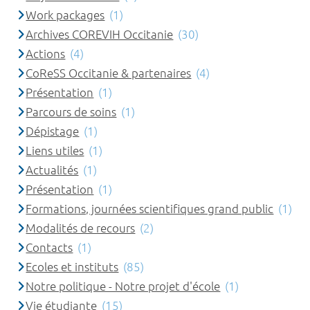
Work packages
(1)
Archives COREVIH Occitanie
(30)
Actions
(4)
CoReSS Occitanie & partenaires
(4)
Présentation
(1)
Parcours de soins
(1)
Dépistage
(1)
Liens utiles
(1)
Actualités
(1)
Présentation
(1)
Formations, journées scientifiques grand public
(1)
Modalités de recours
(2)
Contacts
(1)
Ecoles et instituts
(85)
Notre politique - Notre projet d'école
(1)
Vie étudiante
(15)