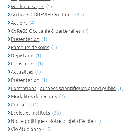
Work packages
(1)
Archives COREVIH Occitanie
(30)
Actions
(4)
CoReSS Occitanie & partenaires
(4)
Présentation
(1)
Parcours de soins
(1)
Dépistage
(1)
Liens utiles
(1)
Actualités
(1)
Présentation
(1)
Formations, journées scientifiques grand public
(1)
Modalités de recours
(2)
Contacts
(1)
Ecoles et instituts
(85)
Notre politique - Notre projet d'école
(1)
Vie étudiante
(15)