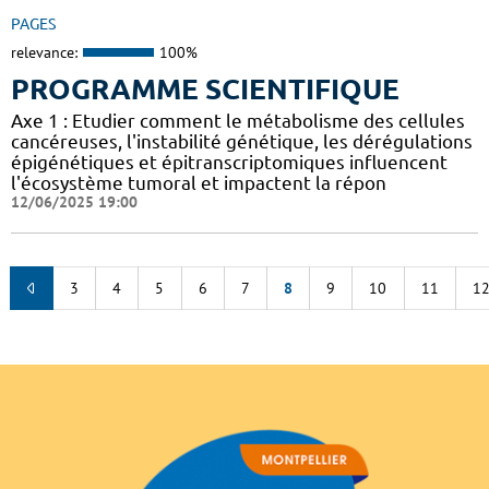
PAGES
relevance:
100%
PROGRAMME SCIENTIFIQUE
Axe 1 : Etudier comment le métabolisme des cellules
cancéreuses, l'instabilité génétique, les dérégulations
épigénétiques et épitranscriptomiques influencent
l'écosystème tumoral et impactent la répon
12/06/2025 19:00
3
4
5
6
7
8
9
10
11
1