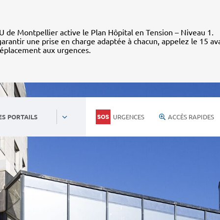
 de Montpellier active le Plan Hôpital en Tension – Niveau 1.
arantir une prise en charge adaptée à chacun, appelez le 15 av
déplacement aux urgences.
URGENCES
ACCÈS RAPIDES
ES PORTAILS