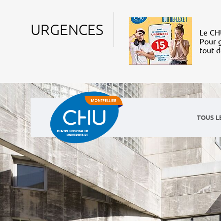
URGENCES
Le CHU
Pour g
tout 
TOUS L