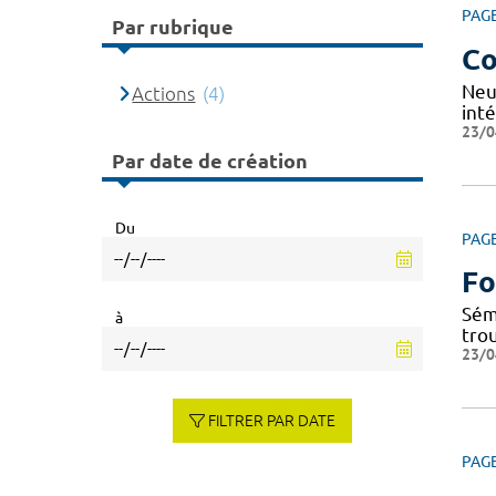
PAG
Par rubrique
Co
Neu
Actions
(4)
inté
23/0
Par date de création
Du
PAG
Fo
Sém
à
tro
23/0
FILTRER PAR DATE
PAG