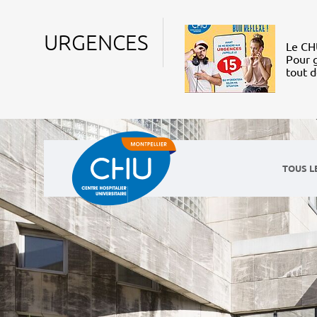
URGENCES
Le CHU
Pour g
tout 
TOUS L