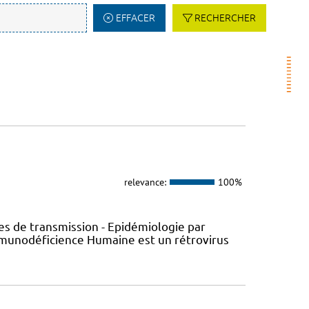
EFFACER
RECHERCHER
relevance:
100%
s de transmission - Epidémiologie par
’Immunodéficience Humaine est un rétrovirus