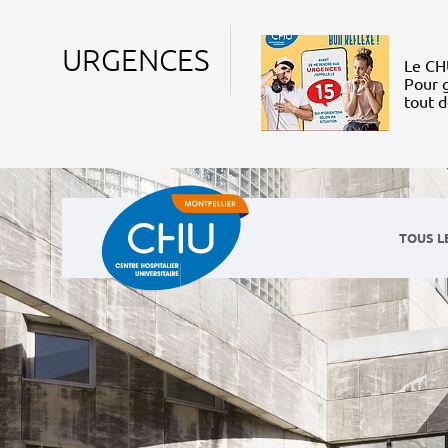
URGENCES
Le CHU
Pour g
tout 
TOUS L