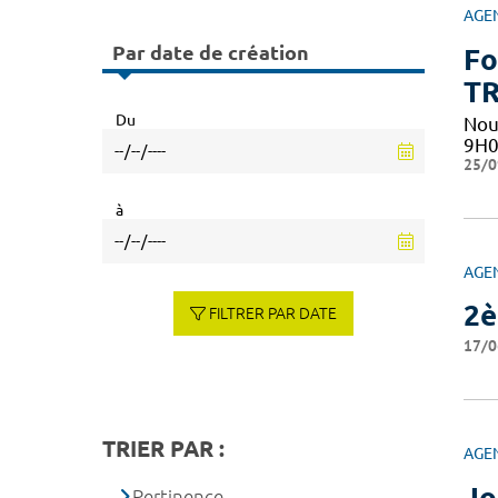
AGE
Par date de création
Fo
TR
Du
Nou
9H0
25/0
à
AGE
2è
FILTRER PAR DATE
17/0
TRIER PAR :
AGE
Jo
Pertinence