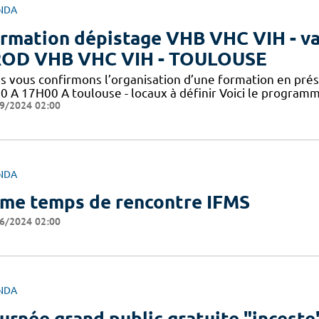
NDA
rmation dépistage VHB VHC VIH - val
OD VHB VHC VIH - TOULOUSE
s vous confirmons l’organisation d’une formation en pré
0 A 17H00 A toulouse - locaux à définir Voici le programm
9/2024 02:00
NDA
me temps de rencontre IFMS
6/2024 02:00
NDA
urnée grand public gratuite "inceste