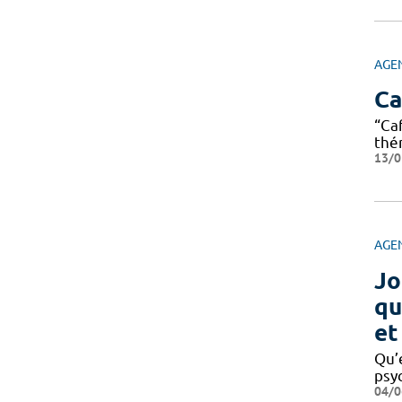
AGE
Ca
“Ca
thé
13/0
AGE
Jo
qu
et
Qu’
psy
04/0