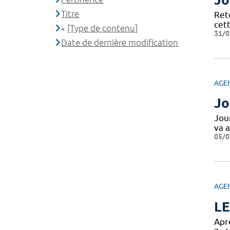
Titre
Ret
cett
[Type de contenu]
31/0
Date de dernière modification
AGE
Jo
Jou
va a
05/0
AGE
LE
Aprè