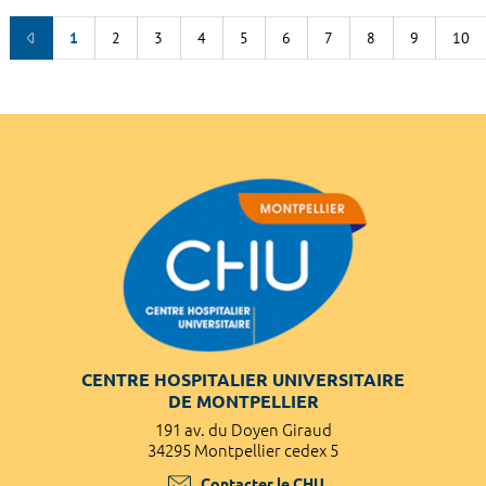
1
2
3
4
5
6
7
8
9
10
CENTRE HOSPITALIER UNIVERSITAIRE
DE MONTPELLIER
191 av. du Doyen Giraud
34295 Montpellier cedex 5
Contacter le CHU