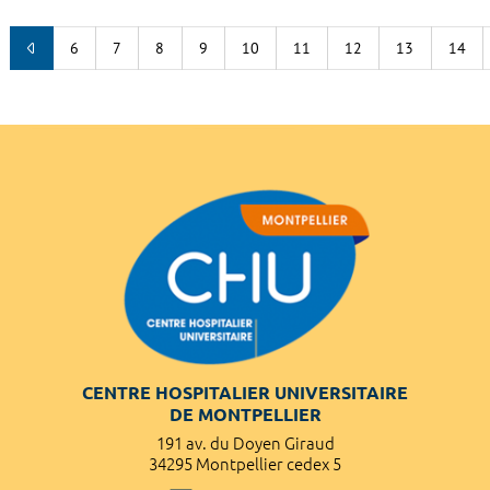
6
7
8
9
10
11
12
13
14
CENTRE HOSPITALIER UNIVERSITAIRE
DE MONTPELLIER
191 av. du Doyen Giraud
34295 Montpellier cedex 5