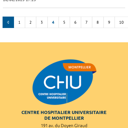
1
2
3
4
5
6
7
8
9
10
CENTRE HOSPITALIER UNIVERSITAIRE
DE MONTPELLIER
191 av. du Doyen Giraud