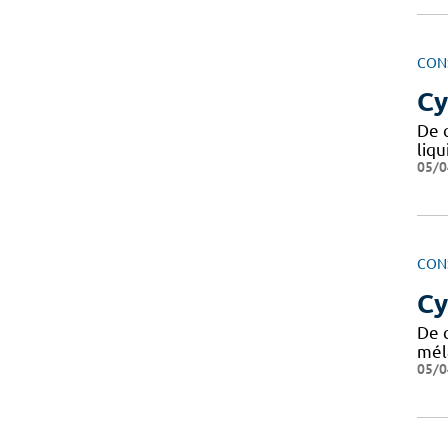
CON
Cy
De q
liqu
05/0
CON
Cy
De q
mél
05/0