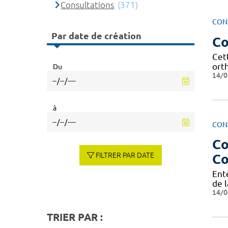
Consultations
(371)
CON
Par date de création
Co
Cet
ort
Du
14/0
à
CON
Co
FILTRER PAR DATE
Co
Ent
de l
14/0
TRIER PAR :