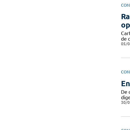
CON
Ra
op
Cart
de 
05/0
CON
En
De 
dige
30/0