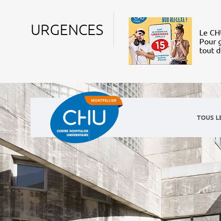
URGENCES
Le CHU
Pour g
tout 
TOUS L