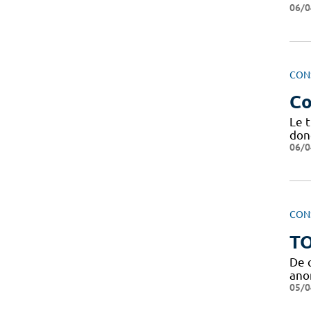
06/0
CON
Co
Le t
don
06/0
CON
TO
De 
anom
05/0