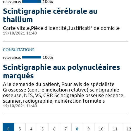
relevance:
100%
Scintigraphie cérébrale au
thallium
Carte vitale,Pièce d'identité,Justificatif de domicile
19/10/2021 11:40
CONSULTATIONS
relevance:
100%
Scintigraphie aux polynucléaires
marqués
A la demande du patient, Pour avis de spécialiste
Grossesse (contre indication relative) scintigraphie
osseuse, NFS, VS, CRP. Scintigraphie osseuse récente,
scanner, radiographie, numération formule s
19/10/2021 11:40
3
4
5
6
7
8
9
10
11
1