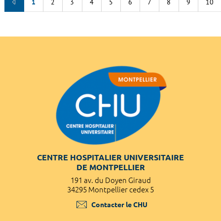
1
2
3
4
5
6
7
8
9
10
CENTRE HOSPITALIER UNIVERSITAIRE
DE MONTPELLIER
191 av. du Doyen Giraud
34295 Montpellier cedex 5
Contacter le CHU