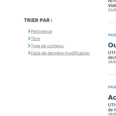
Affi
Vid
22/0
TRIER PAR :
Pertinence
PAG
Titre
Ou
Type de contenu
UTN 
Date de dernière modification
décl
19/0
PAG
Ac
UTN
de M
19/0