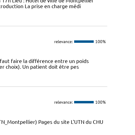
 17h Lieu : Hôtel de ville de Montpellier
troduction La prise en charge médi
relevance:
100%
 faut faire la différence entre un poids
r choix). Un patient doit être pes
relevance:
100%
_Montpellier) Pages du site L'UTN du CHU