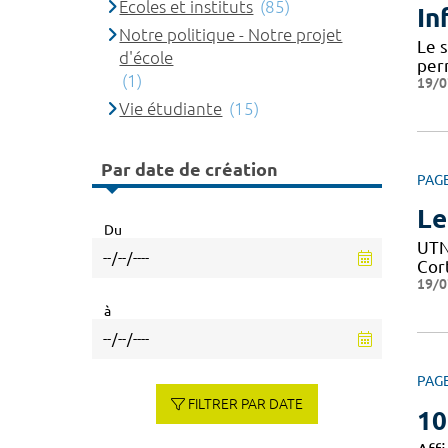
Ecoles et instituts
(85)
In
Notre politique - Notre projet
Le 
d'école
per
(1)
19/0
Vie étudiante
(15)
Par date de création
PAG
Le
Du
UTN 
Cor
19/0
à
PAG
FILTRER PAR DATE
10