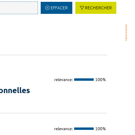
EFFACER
RECHERCHER
relevance:
100%
onnelles
relevance:
100%