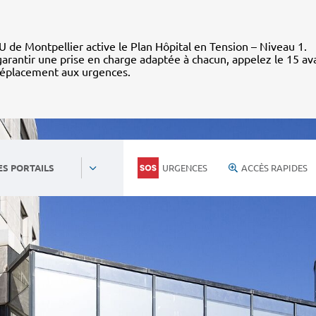
 de Montpellier active le Plan Hôpital en Tension – Niveau 1.
arantir une prise en charge adaptée à chacun, appelez le 15 av
déplacement aux urgences.
URGENCES
ACCÈS RAPIDES
ES PORTAILS