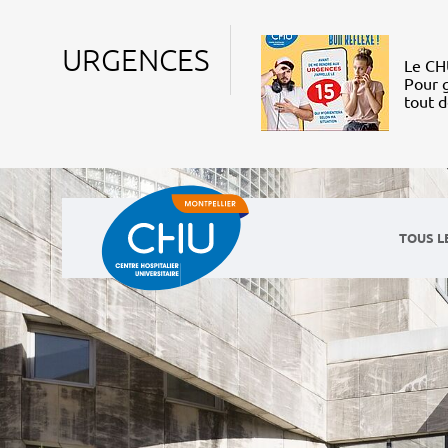
URGENCES
Le CHU
Pour g
tout 
TOUS L