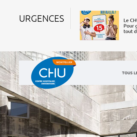
URGENCES
Le CHU
Pour g
tout 
TOUS L