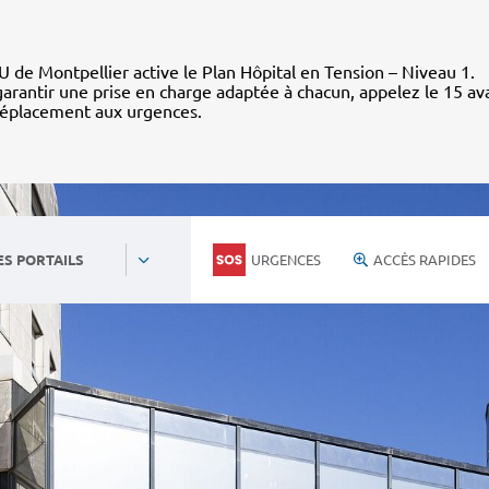
 de Montpellier active le Plan Hôpital en Tension – Niveau 1.
arantir une prise en charge adaptée à chacun, appelez le 15 av
déplacement aux urgences.
URGENCES
ACCÈS RAPIDES
ES PORTAILS