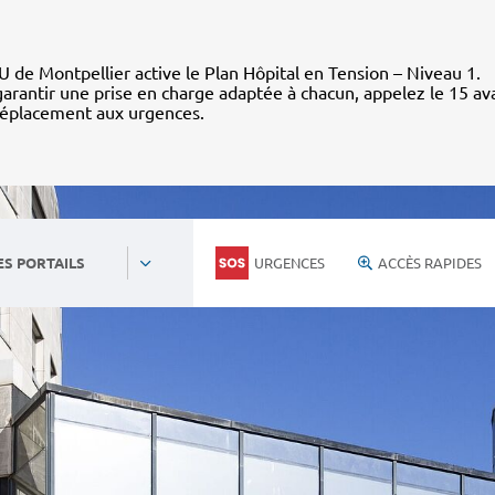
 de Montpellier active le Plan Hôpital en Tension – Niveau 1.
arantir une prise en charge adaptée à chacun, appelez le 15 av
déplacement aux urgences.
URGENCES
ACCÈS RAPIDES
ES PORTAILS