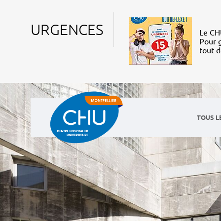
URGENCES
Le CHU
Pour g
tout 
TOUS L