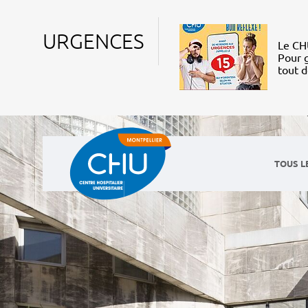
URGENCES
Le CHU
Pour g
tout 
TOUS L