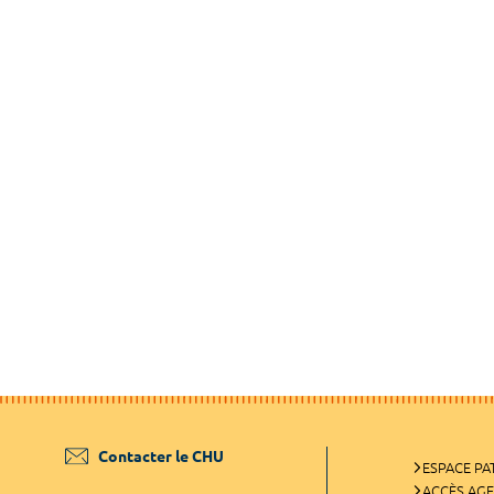
Contacter le CHU
ESPACE PA
ACCÈS AG