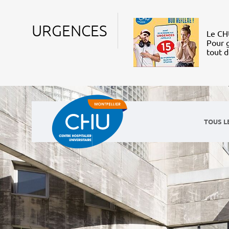
URGENCES
Le CHU
Pour g
tout 
TOUS L