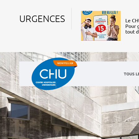
URGENCES
Le CHU
Pour g
tout 
TOUS L