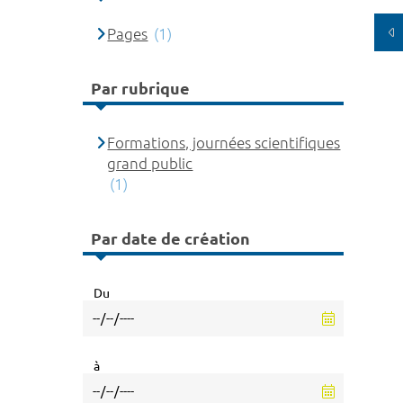
Pages
(1)
Par rubrique
Formations, journées scientifiques
grand public
(1)
Par date de création
Du
à