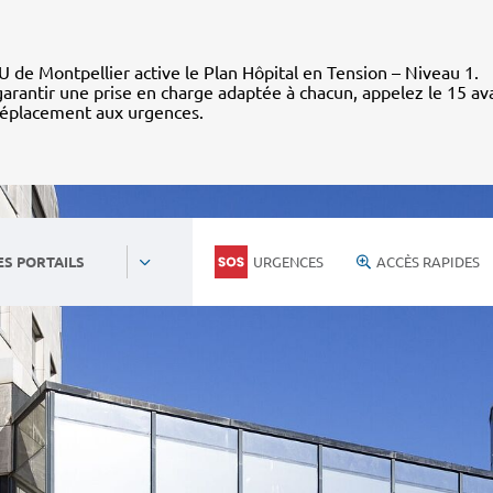
 de Montpellier active le Plan Hôpital en Tension – Niveau 1.
arantir une prise en charge adaptée à chacun, appelez le 15 av
déplacement aux urgences.
URGENCES
ACCÈS RAPIDES
ES PORTAILS