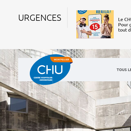
URGENCES
Le CHU
Pour g
tout 
TOUS L