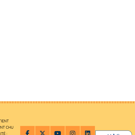
TIENT
ENT CHU
ITÉ :