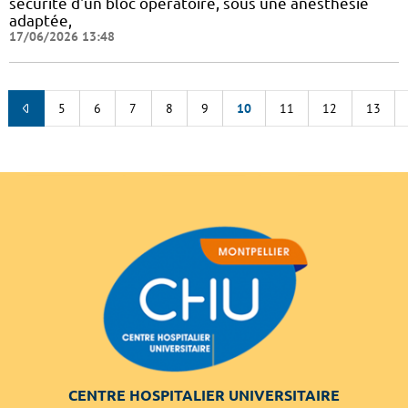
sécurité d'un bloc opératoire, sous une anesthésie
adaptée,
17/06/2026 13:48
5
6
7
8
9
10
11
12
13
CENTRE HOSPITALIER UNIVERSITAIRE