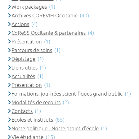
Work packages
(1)
Archives COREVIH Occitanie
(30)
Actions
(4)
CoReSS Occitanie & partenaires
(4)
Présentation
(1)
Parcours de soins
(1)
Dépistage
(1)
Liens utiles
(1)
Actualités
(1)
Présentation
(1)
Formations, journées scientifiques grand public
(1)
Modalités de recours
(2)
Contacts
(1)
Ecoles et instituts
(85)
Notre politique - Notre projet d'école
(1)
Vie étudiante
(15)