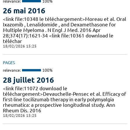
relevance:
100%
26 mai 2016
<link file:10348 le téléchargement>Moreau et al. Oral
Ixazomib , Lenalidomide , and Dexamethasone for
Multiple Myeloma . N Engl J Med. 2016 Apr
28;374(17):1621-34 <link file:10361 download le
téléchar
18/02/2026 15:25
PAGES
relevance:
100%
28 juillet 2016
<link file:11072 download le
téléchargement>Devauchelle-Pensec et al. Efficacy of
first-line tocilizumab therapy in early polymyalgia
rheumatica: a prospective longitudinal study. Ann
Rheum Dis. 2016
18/02/2026 15:25