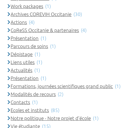
Work packages
(1)
Archives COREVIH Occitanie
(30)
Actions
(4)
CoReSS Occitanie & partenaires
(4)
Présentation
(1)
Parcours de soins
(1)
Dépistage
(1)
Liens utiles
(1)
Actualités
(1)
Présentation
(1)
Formations, journées scientifiques grand public
(1)
Modalités de recours
(2)
Contacts
(1)
Ecoles et instituts
(85)
Notre politique - Notre projet d'école
(1)
Vie étudiante
(15)