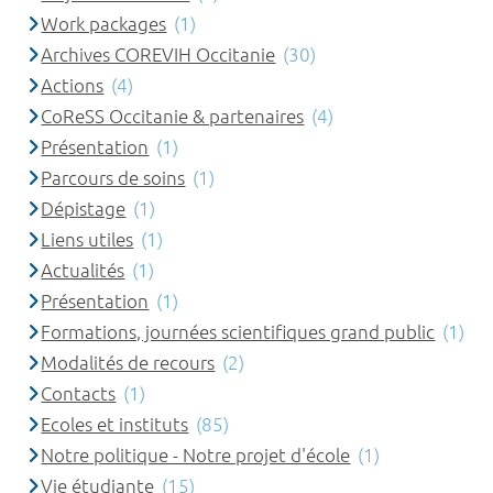
Work packages
(1)
Archives COREVIH Occitanie
(30)
Actions
(4)
CoReSS Occitanie & partenaires
(4)
Présentation
(1)
Parcours de soins
(1)
Dépistage
(1)
Liens utiles
(1)
Actualités
(1)
Présentation
(1)
Formations, journées scientifiques grand public
(1)
Modalités de recours
(2)
Contacts
(1)
Ecoles et instituts
(85)
Notre politique - Notre projet d'école
(1)
Vie étudiante
(15)