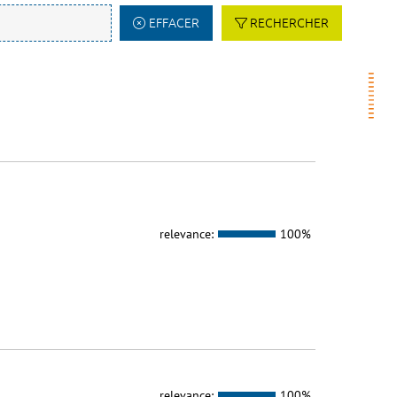
EFFACER
RECHERCHER
relevance:
100%
relevance:
100%