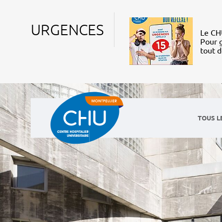
URGENCES
Le CHU
Pour g
tout 
TOUS L