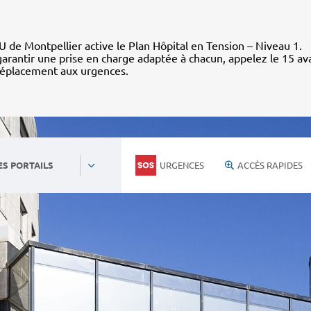
 de Montpellier active le Plan Hôpital en Tension – Niveau 1.
arantir une prise en charge adaptée à chacun, appelez le 15 av
déplacement aux urgences.
URGENCES
ACCÈS RAPIDES
ES PORTAILS