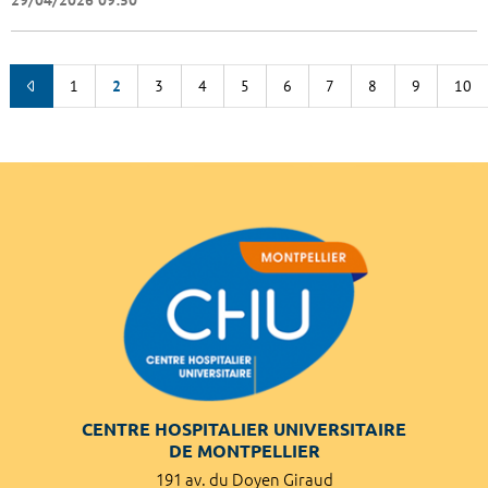
1
2
3
4
5
6
7
8
9
10
CENTRE HOSPITALIER UNIVERSITAIRE
DE MONTPELLIER
191 av. du Doyen Giraud