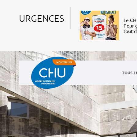
URGENCES
Le CHU
Pour g
tout 
TOUS L