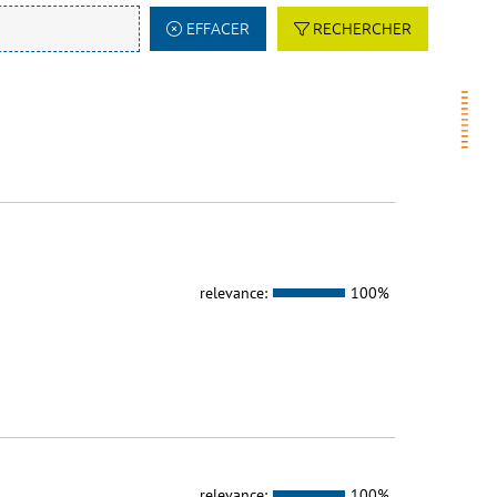
EFFACER
RECHERCHER
relevance:
100%
relevance:
100%