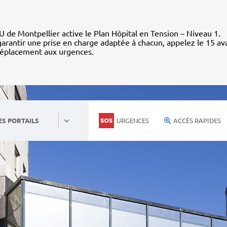
 de Montpellier active le Plan Hôpital en Tension – Niveau 1.
arantir une prise en charge adaptée à chacun, appelez le 15 av
déplacement aux urgences.
URGENCES
ACCÈS RAPIDES
ES PORTAILS