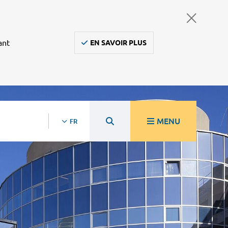
ant
EN SAVOIR PLUS
MENU
FR