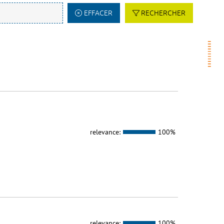
EFFACER
RECHERCHER
relevance:
100%
relevance:
100%