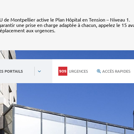
 de Montpellier active le Plan Hôpital en Tension – Niveau 1.
arantir une prise en charge adaptée à chacun, appelez le 15 av
déplacement aux urgences.
URGENCES
ACCÈS RAPIDES
ES PORTAILS