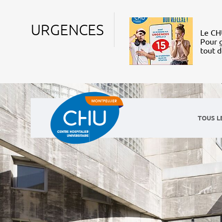
URGENCES
Le CHU
Pour g
tout 
TOUS L