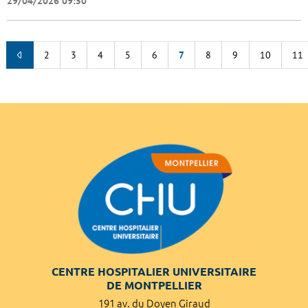
29/04/2026 09:50
2
3
4
5
6
7
8
9
10
11
CENTRE HOSPITALIER UNIVERSITAIRE
DE MONTPELLIER
191 av. du Doyen Giraud