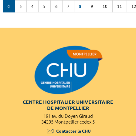
3
4
5
6
7
8
9
10
11
1
CENTRE HOSPITALIER UNIVERSITAIRE
DE MONTPELLIER
191 av. du Doyen Giraud
34295 Montpellier cedex 5
Contacter le CHU