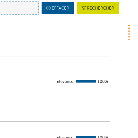
EFFACER
RECHERCHER
relevance:
100%
relevance:
100%