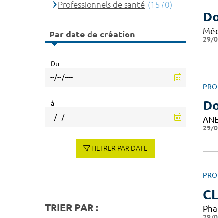
Professionnels de santé
(1570)
Do
Méd
Par date de création
29/0
Du
PRO
Do
à
ANE
29/0
FILTRER PAR DATE
PRO
C
TRIER PAR :
Pha
29/0