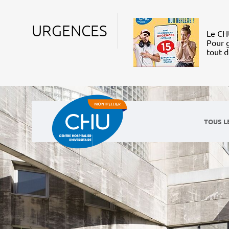
URGENCES
Le CHU
Pour g
tout 
TOUS L