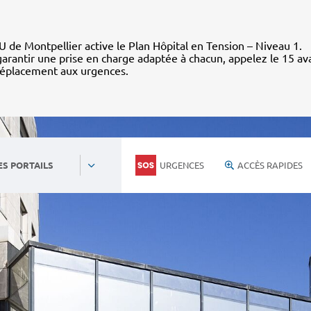
 de Montpellier active le Plan Hôpital en Tension – Niveau 1.
arantir une prise en charge adaptée à chacun, appelez le 15 av
déplacement aux urgences.
URGENCES
ACCÈS RAPIDES
ES PORTAILS