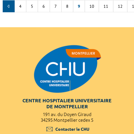
4
5
6
7
8
9
10
11
12
CENTRE HOSPITALIER UNIVERSITAIRE
DE MONTPELLIER
191 av. du Doyen Giraud
34295 Montpellier cedex 5
Contacter le CHU