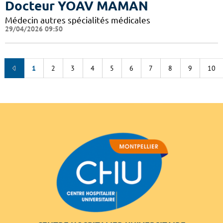
Docteur YOAV MAMAN
Médecin autres spécialités médicales
29/04/2026 09:50
1
2
3
4
5
6
7
8
9
10