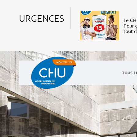
URGENCES
Le CHU
Pour g
tout 
TOUS L