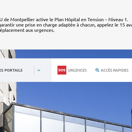
 de Montpellier active le Plan Hôpital en Tension – Niveau 1.
arantir une prise en charge adaptée à chacun, appelez le 15 av
déplacement aux urgences.
URGENCES
ACCÈS RAPIDES
ES PORTAILS