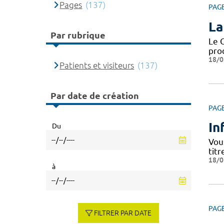
Pages
(137)
PAG
La
Par rubrique
Le C
pro
18/0
Patients et visiteurs
(137)
Par date de création
PAG
In
Du
Vou
titr
18/0
à
PAG
FILTRER PAR DATE