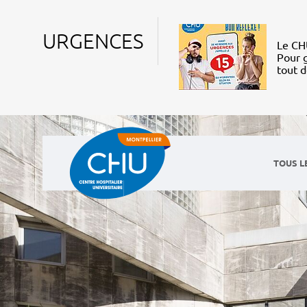
URGENCES
Le CHU
Pour g
tout 
TOUS L