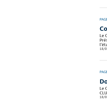
PAG
Co
Le 
Pré
l'é
18/0
PAG
Do
Le 
CLU
18/0