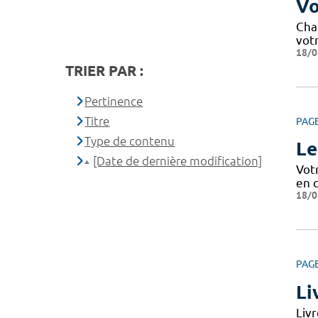
Vo
Cha
votr
18/0
TRIER PAR :
Pertinence
Titre
PAG
Type de contenu
Le
[Date de dernière modification]
Votr
en c
18/0
PAG
Li
Livr