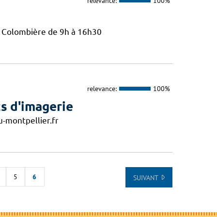
relevance:
100%
La Colombière de 9h à 16h30
relevance:
100%
s d'imagerie
-montpellier.fr
5
6
SUIVANT
E LA LISTE