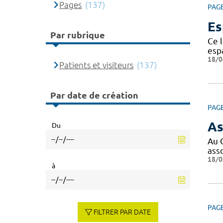
Pages
(137)
PAG
Es
Par rubrique
Ce l
espa
18/0
Patients et visiteurs
(137)
Par date de création
PAG
As
Du
Au 
ass
18/0
à
PAG
FILTRER PAR DATE