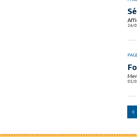
Sé
Aff
24/0
PAG
Fo
Mer
03/0