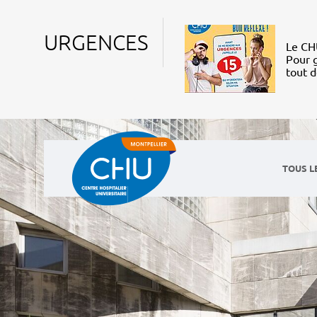
URGENCES
Le CHU
Pour g
tout 
TOUS L