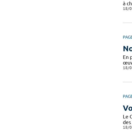
à ch
18/0
PAG
No
En 
œuv
18/0
PAG
Vo
Le 
des 
18/0