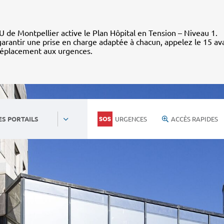
 de Montpellier active le Plan Hôpital en Tension – Niveau 1.
arantir une prise en charge adaptée à chacun, appelez le 15 av
déplacement aux urgences.
URGENCES
ACCÈS RAPIDES
ES PORTAILS