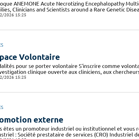
loque ANEMONE Acute Necrotizing Encephalopathy Multid
lies, Clinicians and Scientists around a Rare Genetic Dise
2/2026 15:25
ES
pace Volontaire
alités pour se porter volontaire S'inscrire comme volont
nvestigation clinique ouverte aux cliniciens, aux cherche
2/2026 15:25
ES
omotion externe
s êtes un promoteur industriel ou institutionnel et vous 
striel : Société prestataire de services (CRO) Industriel d