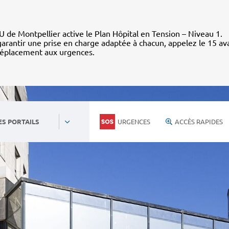
 de Montpellier active le Plan Hôpital en Tension – Niveau 1.
arantir une prise en charge adaptée à chacun, appelez le 15 av
déplacement aux urgences.
URGENCES
ACCÈS RAPIDES
ES PORTAILS