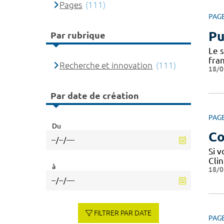
Pages
(111)
PAG
Pu
Par rubrique
Le 
fra
Recherche et innovation
(111)
18/0
Par date de création
PAG
Du
Co
Si 
Cli
à
18/0
FILTRER PAR DATE
PAG