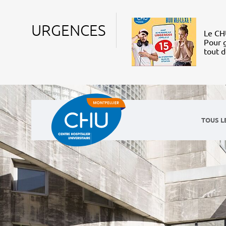
URGENCES
Le CHU
Pour g
tout 
TOUS L