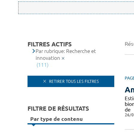
FILTRES ACTIFS
Résu
Par rubrique: Recherche et
innovation
(111)
PAG
RETIRER TOUS LES FILTRES
An
Est
bio
FILTRE DE RÉSULTATS
de
26/0
Par type de contenu