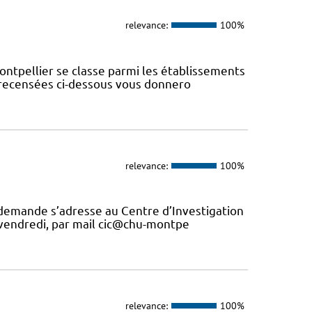
relevance:
100%
ontpellier se classe parmi les établissements
s recensées ci-dessous vous donnero
relevance:
100%
 demande s’adresse au Centre d’Investigation
u vendredi, par mail cic@chu-montpe
relevance:
100%