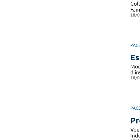
Col
Fami
18/0
PAG
Es
Mod
d'i
18/0
PAG
Pr
Vou
Indu