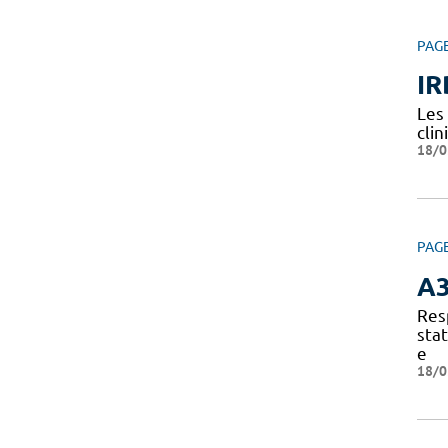
PAG
IR
Les
clin
18/0
PAG
A
Res
sta
e
18/0