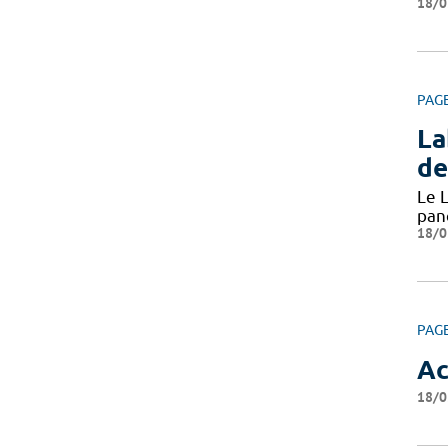
18/0
PAG
La
de
Le L
pan
18/0
PAG
Ac
18/0