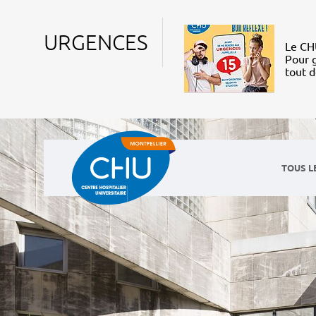
URGENCES
Le CHU
Pour g
tout 
TOUS L