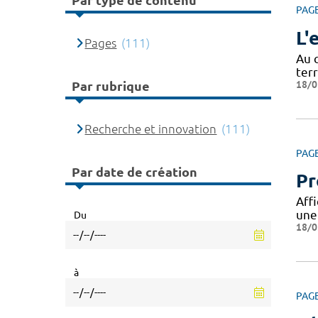
Par type de contenu
PAG
L'
Pages
(111)
Au 
ter
18/0
Par rubrique
Recherche et innovation
(111)
PAG
Par date de création
Pr
Aff
une
Du
18/0
à
PAG