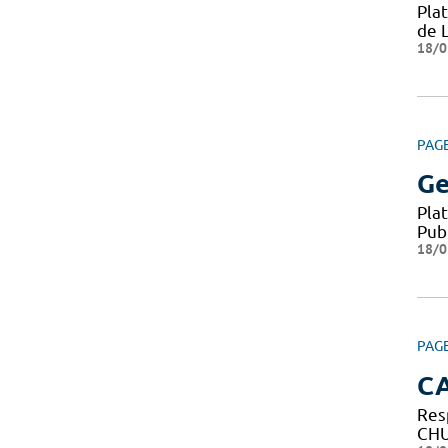
Pla
de 
18/0
PAG
Ge
Pla
Pub
18/0
PAG
C
Res
CHU 