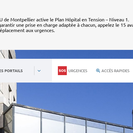
 de Montpellier active le Plan Hôpital en Tension – Niveau 1.
arantir une prise en charge adaptée à chacun, appelez le 15 av
déplacement aux urgences.
URGENCES
ACCÈS RAPIDES
ES PORTAILS