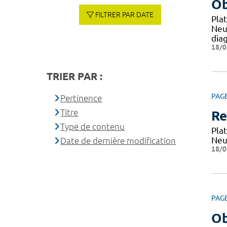
Ob
FILTRER PAR DATE
Pla
Neu
dia
18/0
TRIER PAR :
PAG
Pertinence
Titre
Re
Type de contenu
Pla
Neu
Date de dernière modification
18/0
PAG
Ob