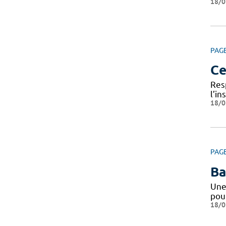
18/0
PAG
Ce
Res
l’i
18/0
PAG
Ba
Une
pou
18/0