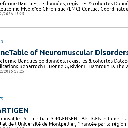
teforme Banques de données, registres & cohortes Données
Leucémie Myéloïde Chronique (LMC) Contact Coordinateur
2/2026 15:25
ES
neTable of Neuromuscular Disorder
teforme Banques de données, registres & cohortes Data
lications Benarroch L, Bonne G, Rivier F, Hamroun D. The
2/2026 15:25
ES
ARTIGEN
ponsable: Pr Christian JORGENSEN CARTIGEN est une plat
et de l’Université de Montpellier, financée par la région 