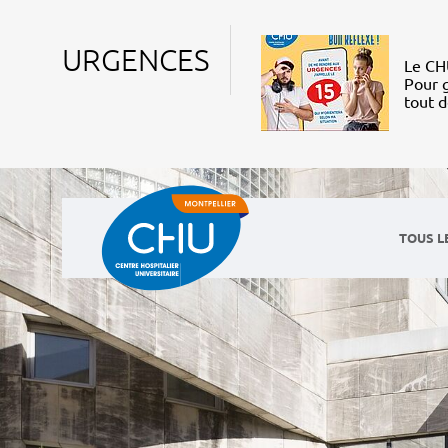
URGENCES
Le CHU
Pour g
tout 
TOUS L