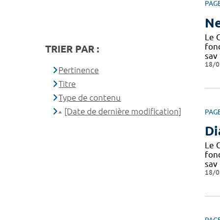
PAG
Ne
Le C
fond
TRIER PAR :
sav
18/0
Pertinence
Titre
Type de contenu
[Date de dernière modification]
PAG
Di
Le C
fond
sav
18/0