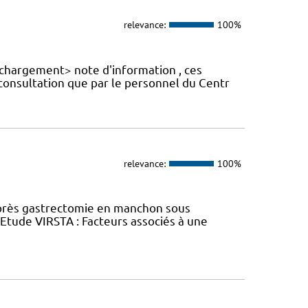
relevance:
100%
échargement> note d'information , ces
 consultation que par le personnel du Centr
relevance:
100%
près gastrectomie en manchon sous
tude VIRSTA : Facteurs associés à une