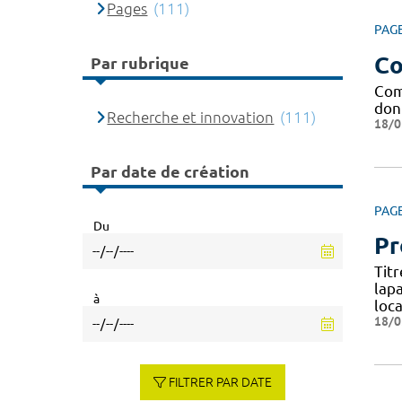
Pages
(111)
PAG
Co
Par rubrique
Com
don
Recherche et innovation
(111)
18/0
Par date de création
PAG
Du
Pr
Tit
lap
à
loca
18/0
FILTRER PAR DATE