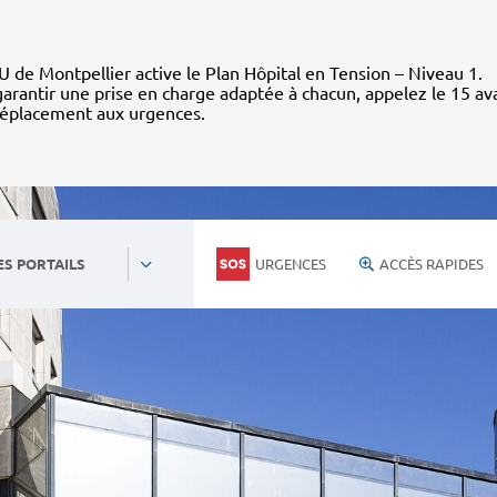
 de Montpellier active le Plan Hôpital en Tension – Niveau 1.
arantir une prise en charge adaptée à chacun, appelez le 15 av
déplacement aux urgences.
URGENCES
ACCÈS RAPIDES
ES PORTAILS