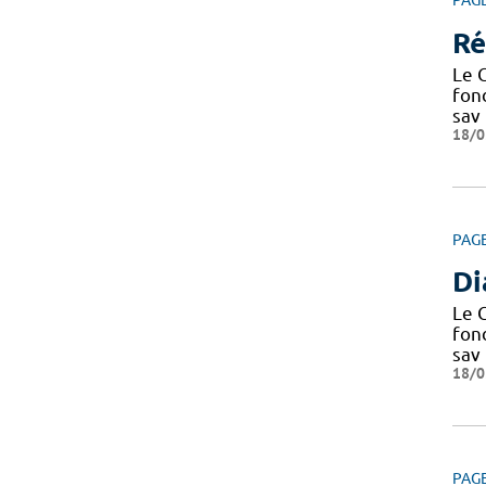
PAG
Ré
Le C
fond
sav
18/0
PAG
D
Le C
fond
sav
18/0
PAG