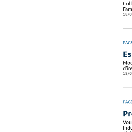
Col
Fami
18/0
PAG
Es
Mod
d'i
18/0
PAG
Pr
Vou
Indu