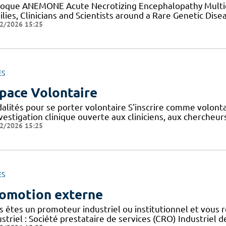
loque ANEMONE Acute Necrotizing Encephalopathy Multid
lies, Clinicians and Scientists around a Rare Genetic Dise
2/2026 15:25
ES
pace Volontaire
alités pour se porter volontaire S'inscrire comme volont
nvestigation clinique ouverte aux cliniciens, aux cherche
2/2026 15:25
ES
omotion externe
s êtes un promoteur industriel ou institutionnel et vous 
striel : Société prestataire de services (CRO) Industriel d