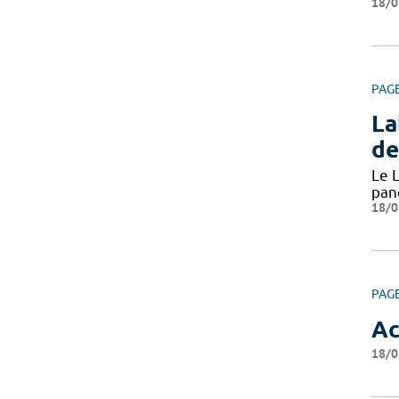
18/0
PAG
La
de
Le L
pan
18/0
PAG
Ac
18/0