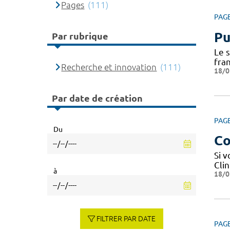
Pages
(111)
PAG
Pu
Par rubrique
Le 
fra
Recherche et innovation
(111)
18/0
Par date de création
PAG
Du
Co
Si 
Cli
à
18/0
FILTRER PAR DATE
PAG