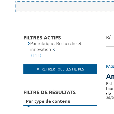
FILTRES ACTIFS
Résu
Par rubrique: Recherche et
innovation
(111)
PAG
RETIRER TOUS LES FILTRES
An
Est
bio
FILTRE DE RÉSULTATS
de
26/0
Par type de contenu