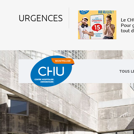
URGENCES
Le CHU
Pour g
tout 
TOUS L