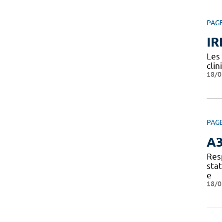
PAG
IR
Les
clin
18/0
PAG
A
Res
sta
e
18/0