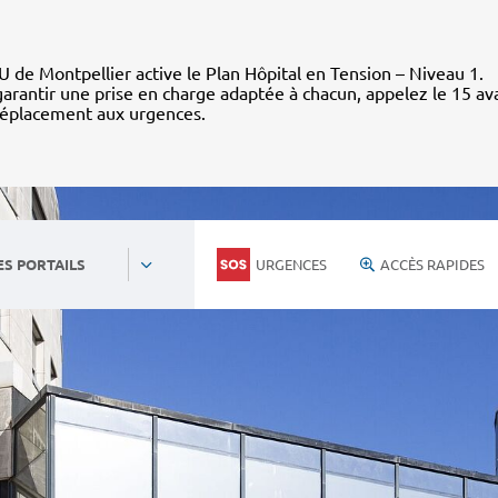
 de Montpellier active le Plan Hôpital en Tension – Niveau 1.
arantir une prise en charge adaptée à chacun, appelez le 15 av
déplacement aux urgences.
URGENCES
ACCÈS RAPIDES
ES PORTAILS