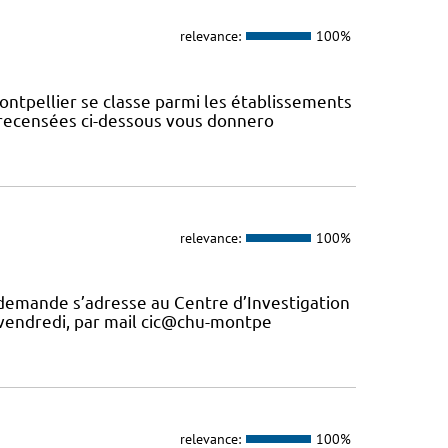
relevance:
100%
ontpellier se classe parmi les établissements
s recensées ci-dessous vous donnero
relevance:
100%
 demande s’adresse au Centre d’Investigation
u vendredi, par mail cic@chu-montpe
relevance:
100%