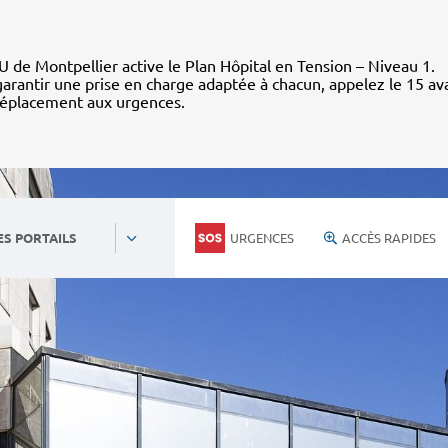
 de Montpellier active le Plan Hôpital en Tension – Niveau 1.
arantir une prise en charge adaptée à chacun, appelez le 15 av
déplacement aux urgences.
URGENCES
ACCÈS RAPIDES
ES PORTAILS