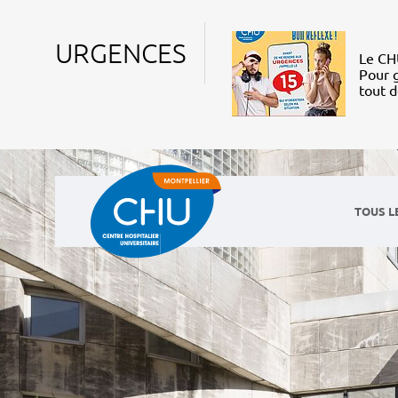
URGENCES
Le CHU
Pour g
tout 
TOUS L