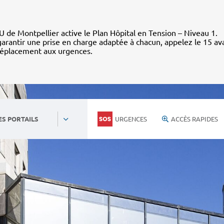
 de Montpellier active le Plan Hôpital en Tension – Niveau 1.
arantir une prise en charge adaptée à chacun, appelez le 15 av
déplacement aux urgences.
URGENCES
ACCÈS RAPIDES
ES PORTAILS