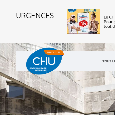
URGENCES
Le CHU
Pour g
tout 
TOUS L