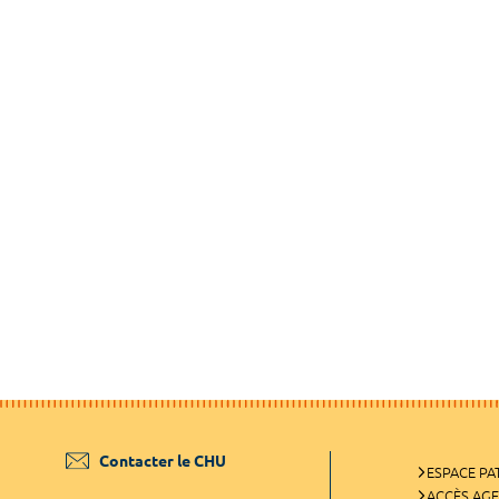
Contacter le CHU
ESPACE PA
ACCÈS AG