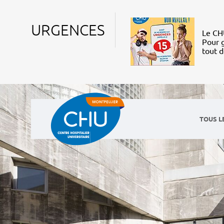
URGENCES
Le CHU
Pour g
tout 
TOUS L