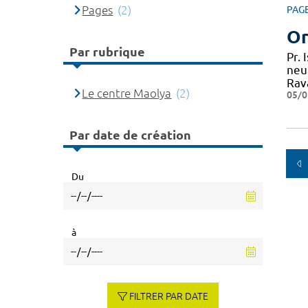
Pages
(2)
PAG
Or
Par rubrique
Pr.
neu
Rav
Le centre Maolya
(2)
05/0
Par date de création
Du
à
FILTRER PAR DATE