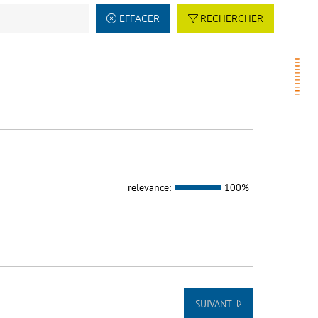
EFFACER
RECHERCHER
relevance:
100%
SUIVANT