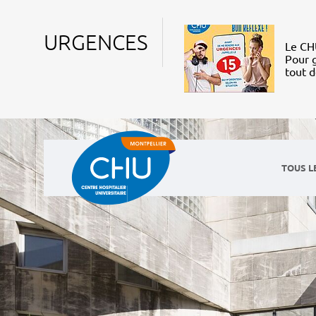
URGENCES
Le CHU
Pour g
tout 
TOUS L