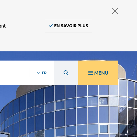
ant
EN SAVOIR PLUS
MENU
FR