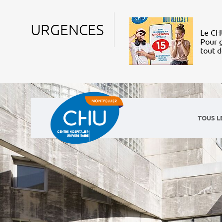
URGENCES
Le CHU
Pour g
tout 
TOUS L