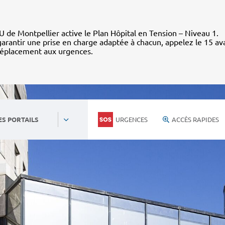
 de Montpellier active le Plan Hôpital en Tension – Niveau 1.
arantir une prise en charge adaptée à chacun, appelez le 15 av
déplacement aux urgences.
URGENCES
ACCÈS RAPIDES
ES PORTAILS