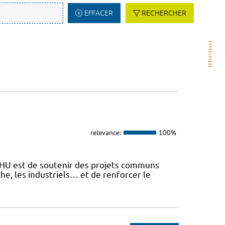
EFFACER
RECHERCHER
relevance:
100%
 FHU est de soutenir des projets communs
he, les industriels… et de renforcer le